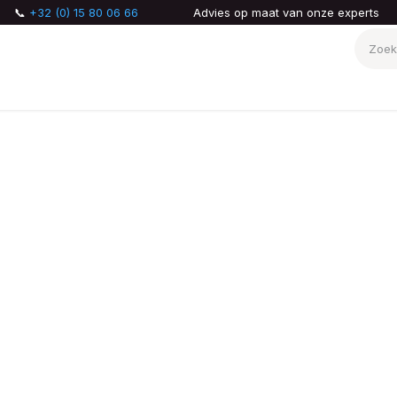
📞
+32 (0) 15 80 06 66
Advies op maat van onze experts
AQ
Over ons