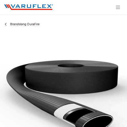
Overslaan naar inhoud
Brandslang DuraFire