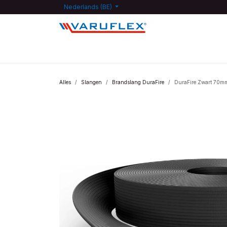
Overslaan naar inhoud
Nederlands (BE)
Startpagina
Shop
Kennisdatabank
Jobs
F
Alles
Slangen
Brandslang DuraFire
DuraFire Zwart 70m