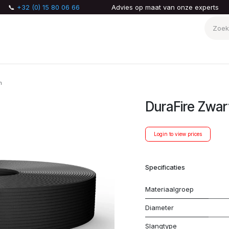
📞
+32 (0) 15 80 06 66
Advies op maat van onze experts
AQ
Over ons
m
DuraFire Zwa
Login to view prices
Specificaties
Materiaalgroep
Diameter
Slangtype