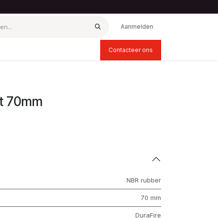
Aanmelden
Contacteer ons
rt 70mm
NBR rubber
70 mm
DuraFire