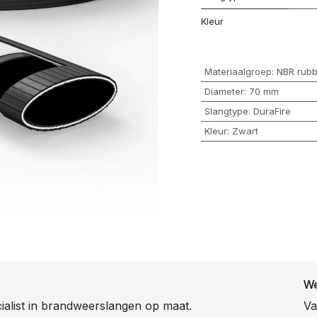
Kleur
Materiaalgroep
:
NBR rubb
Diameter
:
70 mm
Slangtype
:
DuraFire
Kleur
:
Zwart
We
cialist in brandweerslangen op maat.
Va