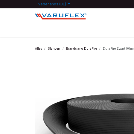
Overslaan naar inhoud
Nederlands (BE)
Startpagina
Shop
Kennisdatabank
Jobs
F
Alles
Slangen
Brandslang DuraFire
DuraFire Zwart 90m