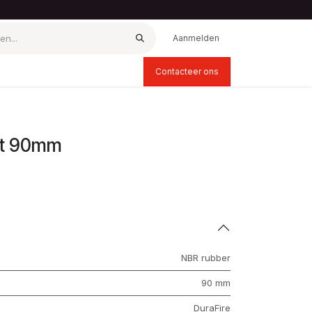
Aanmelden
Contacteer ons
rt 90mm
NBR rubber
90 mm
DuraFire