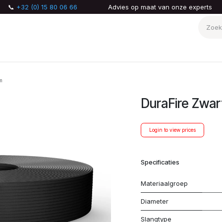
📞
+32 (0) 15 80 06 66
Advies op maat van onze experts
AQ
Over ons
m
DuraFire Zwa
Login to view prices
Specificaties
Materiaalgroep
Diameter
Slangtype