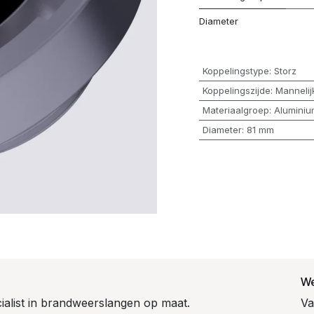
Diameter
Koppelingstype
:
Storz
Koppelingszijde
:
Mannelij
Materiaalgroep
:
Aluminiu
Diameter
:
81 mm
We
cialist in brandweerslangen op maat.
Va