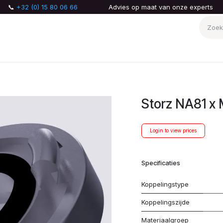
📞
+32 (0) 15 80 06 66
Advies op maat van onze experts
AQ
Over ons
Storz NA81 x 
Login to view prices
Specificaties
Koppelingstype
Koppelingszijde
Materiaalgroep