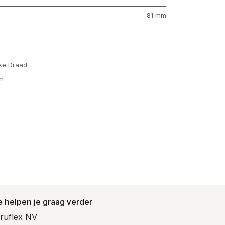
81 mm
ke Draad
m
 helpen je graag verder
ruflex NV