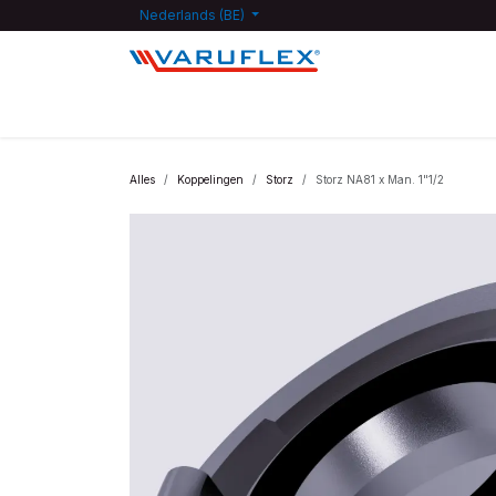
Overslaan naar inhoud
Nederlands (BE)
Startpagina
Shop
Kennisdatabank
Jobs
F
Alles
Koppelingen
Storz
Storz NA81 x Man. 1"1/2